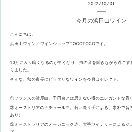
2022
/
10
/
01
今月の浜田山ワイン
こんにちは。
浜田山ワイン／ワインショップTOCOTOCOです。
10月に入り暗くなるのが早くなり、虫の音を聞きながら過ごす
りました。
そんな、秋の夜長にピッタリなワインを今月はセレクト。
①フランスの濃厚白。千円台とは思えない樽のエレガントな香
②オーストリアのナチュール白。若い造り手による、素朴で旨
あり）
③オーストラリアのオーガニック赤。大手ワイナリーによるジ
ズ。